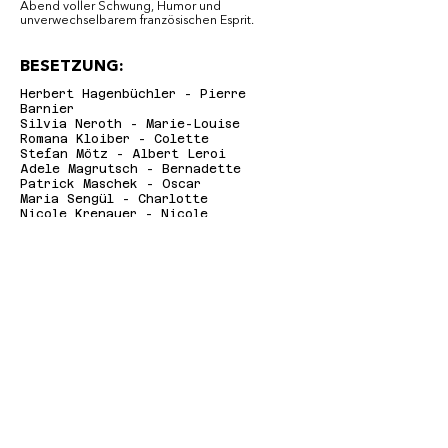
Abend voller Schwung, Humor und
unverwechselbarem französischen Esprit.
BESETZUNG:
Herbert Hagenbüchler - Pierre
Barnier
Silvia Neroth - Marie-Louise
Romana Kloiber - Colette
Stefan Mötz - Albert Leroi
Adele Magrutsch - Bernadette
Patrick Maschek - Oscar
Maria Sengül - Charlotte
Nicole Krenauer - Nicole
Thomas Uttner - Philippe Dubois
AUFFÜHRUNGSTERMINE:
Freitag, 13. März 2026, 19:30
Samstag, 14. März 2026, 19:30
Sonntag, 15. März 2026, 18:00
Freitag, 20. März 2026, 19:30
Samstag, 21. März 2026, 15:00
Sonntag, 22. März 2026, 18:00
Freitag, 27. März 2026, 19:30
Samstag, 28. März 2026, 19:30